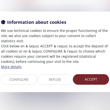
Procédures collectives
Information about cookies
e
Les procédures collectives, sont des
We use technical cookies to ensure the proper functioning of the
dispositifs légaux de prévention - et de
site, we also use cookies subject to your consent to collect
traitement - des difficultés des entreprises.
statistics visit.
Click below on & laquo; ACCEPT & raquo; to accept the deposit of
all cookies or on & laquo; CONFIGURE & raquo; to choose which
cookies require your consent will be registered (statistical
cookies), before continuing your visit to the site.
More details
ACCEPT
CONFIGURE
REFUSE
Droit des personnes et
des successions
En matière de droit des personnes, votre