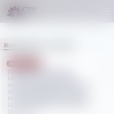
Nos dernières actualités
Actualités du cabinet
L’EXERCICE EN COMMUN DE
L’AUTORITE PARENTALE REND
SOLIDAIREMENT RESPONSABLES LES
PARENTS DES DOMMAGES CAUSES
PAR LEURS ENFANTS, PEU IMPORTE
LE LIEU DE RESIDENCE HABITUELLE
DE L’ENFANT.