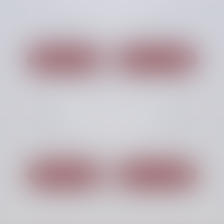
48, Boulevard des Coquibus
91000 EVRY
Tél :
01 60 87 54 00
Nous localiser
Nous contacter
Cabinet secondaire
Miniparc 6, Avenue des Andes
91940 LES ULIS
Tél :
01 69 41 63 69
Nous localiser
Nous contacter