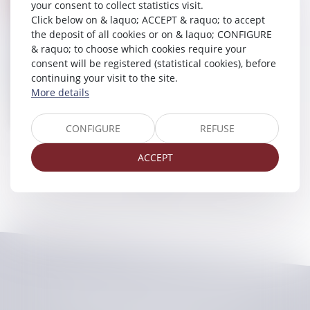
your consent to collect statistics visit.
TRANSPORTS ROUTIERS :
Click below on & laquo; ACCEPT & raquo; to accept
L’EMPLOYEUR PEUT DESORMAIS
the deposit of all cookies or on & laquo; CONFIGURE
VERIFIER QUE SES SALARIES ONT LE
& raquo; to choose which cookies require your
consent will be registered (statistical cookies), before
PERMIS GRACE A UN TELESERVICE
continuing your visit to the site.
OFFICIEL
More details
28/06/2024
CONFIGURE
REFUSE
ACCEPT
<<
<
1
>
>>
CHELLAT PILPRE HUCHET