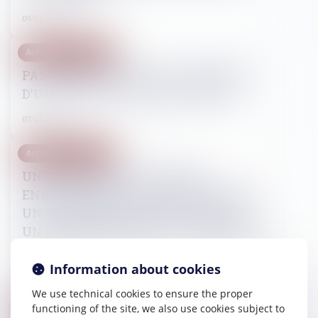
09/07/2024
Actualités du cabinet
PAS D'AUDITION SANS LA PRESENCE
D'UN AVOCAT OU D'UNE AVOCATE.
07/07/2024
Actualités du cabinet
UNE AFFAIRE DE VIOLENCES
ENREGISTRÉES, UN SALARIÉ PROUVE
UN ACCIDENT DU TRAVAIL GRACE A
UN ENREGISTREMENT « CLANDESTIN
»
Information about cookies
01/07/2024
We use technical cookies to ensure the proper
functioning of the site, we also use cookies subject to
Actualités du cabinet