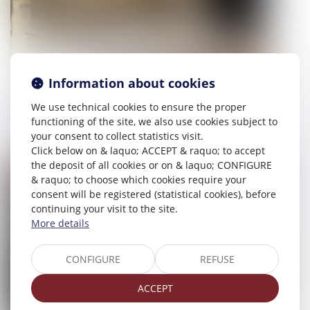
Information about cookies
Devoir de vigilance : La Poste
We use technical cookies to ensure the proper
condamnée en appel
functioning of the site, we also use cookies subject to
your consent to collect statistics visit.
25/06/2025
Click below on & laquo; ACCEPT & raquo; to accept
the deposit of all cookies or on & laquo; CONFIGURE
Droit pénal
& raquo; to choose which cookies require your
consent will be registered (statistical cookies), before
continuing your visit to the site.
More details
CONFIGURE
REFUSE
ACCEPT