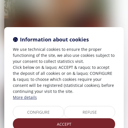
Information about cookies
We use technical cookies to ensure the proper
Le simple retard dans la transmission
functioning of the site, we also use cookies subject to
des documents comptables ne
your consent to collect statistics visit.
constitue pas une infraction
Click below on & laquo; ACCEPT & raquo; to accept
the deposit of all cookies or on & laquo; CONFIGURE
26/02/2025
& raquo; to choose which cookies require your
consent will be registered (statistical cookies), before
continuing your visit to the site.
Droit pénal
More details
CONFIGURE
REFUSE
ACCEPT