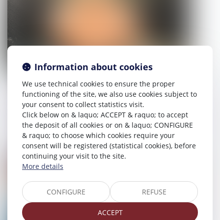
Information about cookies
We use technical cookies to ensure the proper
L'AMF invite les acteurs de la Place à
functioning of the site, we also use cookies subject to
répondre à la consultation de l'EBA sur
your consent to collect statistics visit.
des projets de normes d’application en
Click below on & laquo; ACCEPT & raquo; to accept
matière de LCB-FT
the deposit of all cookies or on & laquo; CONFIGURE
& raquo; to choose which cookies require your
26/03/2025
consent will be registered (statistical cookies), before
continuing your visit to the site.
More details
Droit des sociétés
CONFIGURE
REFUSE
ACCEPT