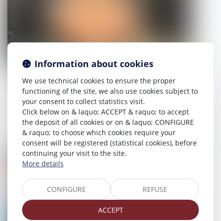
Information about cookies
L'AMF invite les acteurs de la Place à
We use technical cookies to ensure the proper
functioning of the site, we also use cookies subject to
répondre à la consultation de l'EBA sur
your consent to collect statistics visit.
des projets de normes d’application en
Click below on & laquo; ACCEPT & raquo; to accept
matière de LCB-FT
the deposit of all cookies or on & laquo; CONFIGURE
& raquo; to choose which cookies require your
26/03/2025
consent will be registered (statistical cookies), before
continuing your visit to the site.
Droit des sociétés
More details
CONFIGURE
REFUSE
ACCEPT